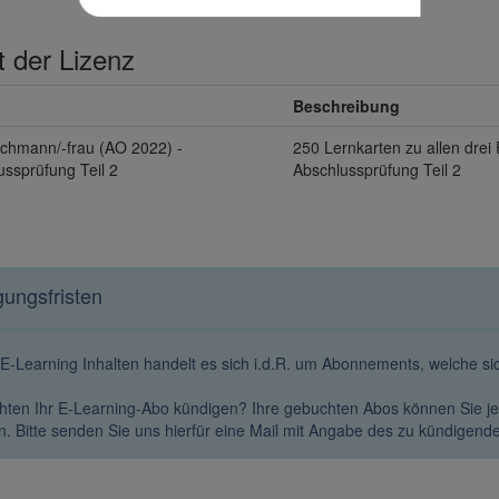
t der Lizenz
Beschreibung
achmann/-frau (AO 2022) -
250 Lernkarten zu allen drei 
ussprüfung Teil 2
Abschlussprüfung Teil 2
ungsfristen
 E-Learning Inhalten handelt es sich i.d.R. um Abonnements, welche s
hten Ihr E-Learning-Abo kündigen? Ihre gebuchten Abos können Sie 
. Bitte senden Sie uns hierfür eine Mail mit Angabe des zu kündigend