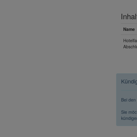
Inhal
Name
Hotelf
Abschl
Kündig
Bei den
Sie möc
kündigen