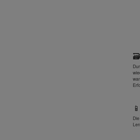
🗃
Dur
wie
wan
Erf
📱
Die
Ler