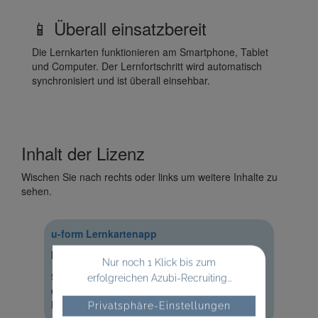
📱 Überall einsatzbereit
Die Lernkarten funktionieren am Smartphone, Tablet
und Computer. Der Lernfortschritt wird automatisch
synchronisiert und ist überall einsehbar.
Inhalt der Lizenz
Wischen Sie nach rechts oder links um weitere Inhalte zu
sehen.
u-form Lernkartenapp
Immobilienkaufmann/Immobilienkauffrau
Nur noch 1 Klick bis zum
538 digitale Lernkarten für alle Prüfungsfächer
erfolgreichen Azubi-Recruiting...
der Zwischen- und Abschlussprüfung, nach
Lernfeldern gegliedert.
Privatsphäre-Einstellungen