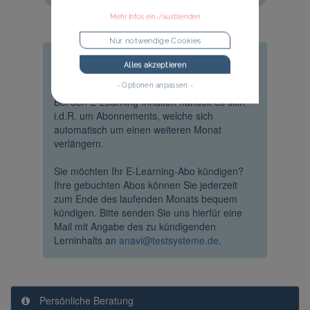
Mehr Infos ein-/ausblenden
Nur notwendige Cookies
Kündigungsfristen
Alles akzeptieren
- Optionen anpassen -
Bei den E-Learning Inhalten handelt es sich
i.d.R. um Abonnements, welche sich
automatisch um einen weiteren Monat
verlängern.
Sie möchten Ihr E-Learning-Abo kündigen?
Ihre gebuchten Abos können Sie jederzeit
zum Ende des laufenden Monats bequem
kündigen. Bitte senden Sie uns hierfür eine
Mail mit Angabe des zu kündigenden
Lerninhalts an
anavi@testsysteme.de
.
Persönliche Beratung