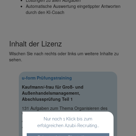
Lösungen zu allen Aufgaben
Automatische Auswertung eingetippter Antworten
durch den KI-Coach
Inhalt der Lizenz
Wischen Sie nach rechts oder links um weitere Inhalte zu
sehen.
u-form Prüfungstraining
Kaufmann/-frau für Groß- und
Außenhandelsmanagement,
Abschlussprüfung Teil 1
131 Aufgaben zum Thema Organisieren des
Warensortiments und von Dienstleistungen zur
Nur noch 1 Klick bis zum
Abschlussprüfung für Kaufleute für Groß- und
Außenhandelsmanagement
erfolgreichen Azubi-Recruiting...