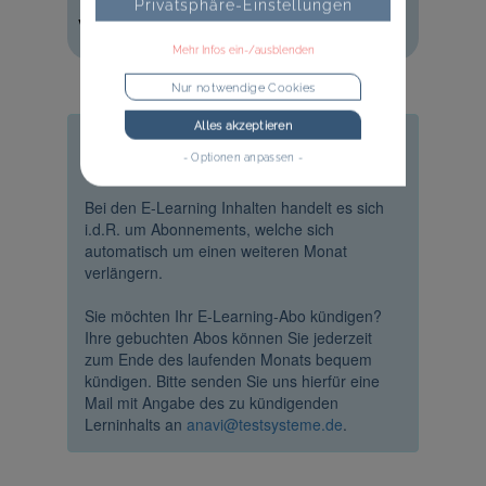
Privatsphäre-Einstellungen
Vorschau
Mehr Infos ein-/ausblenden
Nur notwendige Cookies
Alles akzeptieren
Kündigungsfristen
- Optionen anpassen -
Bei den E-Learning Inhalten handelt es sich
i.d.R. um Abonnements, welche sich
automatisch um einen weiteren Monat
verlängern.
Sie möchten Ihr E-Learning-Abo kündigen?
Ihre gebuchten Abos können Sie jederzeit
zum Ende des laufenden Monats bequem
kündigen. Bitte senden Sie uns hierfür eine
Mail mit Angabe des zu kündigenden
Lerninhalts an
anavi@testsysteme.de
.