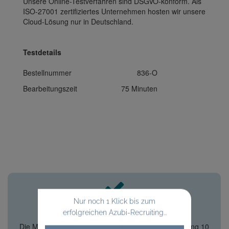
Unsere Online-Testverfahren sind DSGVO-konform. Als
ISO-27001 zertifiziertes Unternehmen hosten wir unsere
Cloud-Lösung nur in Deutschland.
Testdetails
Bestellnummer
836-O
Bearbeitungszeit
75 Minuten
Nur noch 1 Klick bis zum
erfolgreichen Azubi-Recruiting...
Info zur Erstbestellung
Die Mindestbestellmenge beträgt bei der Erstbestellung 10