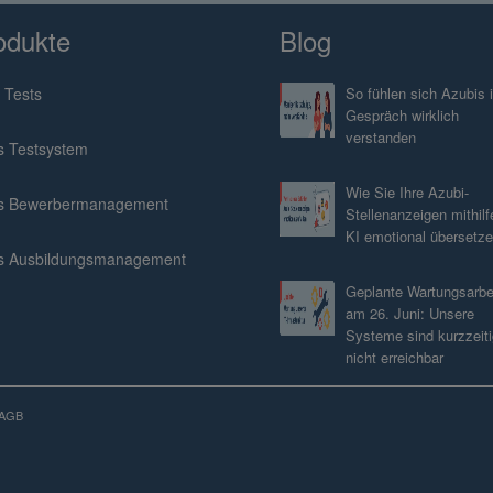
odukte
Blog
 Tests
So fühlen sich Azubis 
Gespräch wirklich
verstanden
s Testsystem
Wie Sie Ihre Azubi-
s Bewerbermanagement
Stellenanzeigen mithilf
KI emotional übersetz
s Ausbildungsmanagement
Geplante Wartungsarbe
am 26. Juni: Unsere
Systeme sind kurzzeiti
nicht erreichbar
AGB