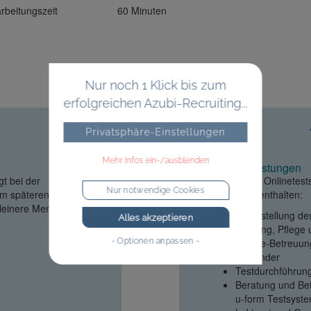
rbeitungszeit
60 Minuten
Nur noch 1 Klick bis zum
erfolgreichen Azubi-Recruiting...
Privatsphäre-Einstellungen
Mehr Infos ein-/ausblenden
Unsere Leistungen
t bei der
Im Preis der Onlinetest
Nur notwendige Cookies
im späteren Verlauf
Leistungen enthalten:
kleinere Mengen
Bereitstellung d
Alles akzeptieren
Wartung, Pflege
Hotline-Betreuun
- Optionen anpassen -
Anwender
Testdurchführun
Beratung und Be
u-form Testsys