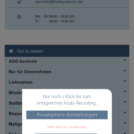
vertrieb@testsysteme.de
Mo. - Do.
08:00 - 16:30 Uhr
Fr.
08:00 - 14:00 Uhr
Gut zu wissen
AGG-konform
Nur für Unternehmen
Lieferzeiten
Mindestbestellmenge
Nur noch 1 Klick bis zum
Staffelpreise
erfolgreichen Azubi-Recruiting...
Bequem
Privatsphäre-Einstellungen
Maßgeschneidert
Mehr Infos ein-/ausblenden