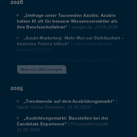
2026
„Umfrage unter Tausenden Azubis: Azubis
halten KI oft für bessere Wissensvermittler als
|
spiegel.de, 19.05.2026
ihre Berufsschullehrer“
„Azubi-Marketing: Mehr Mut zur Sichtbarkeit –
|
Lebensmittelpraxis,
Interview Felicia Ullrich“
Ausgabe 06-2026
„Betroffene zu Beteiligten machen: Echtes
|
Feedback braucht Selbstreflexion“
Mehr aus 2026 anzeigen
chemienord.de, 03.2026
„Azubi-Recruiting 2026: Warum Transparenz
2025
|
westpress.de,
und Strategie jetzt entscheiden“
20.02.2026
|
„Trendwende auf dem Ausbildungsmarkt“
„IHK-Bildungspreis 2026: Azubi-Navigator
Haufe Online Redaktion, 21.05.2025
|
ihk-bildungspreis.de,
@BIBUS METALS GmbH“
02.2026
„Ausbildungsmarkt: Baustellen bei der
|
Personalwirtschaft,
Candidate Experience“
„Azubi-Recruiting Trends: Umfrage zur
21.05.2025
|
handwerk.com, 27.01.2026
Ausbildung startet“