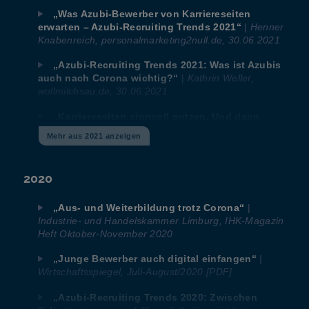
„Was Azubi-Bewerber von Karriereseiten
|
Henner
erwarten – Azubi-Recruiting Trends 2021“
Knabenreich, personalmarketing2null.de, 30.06.2021
„Azubi-Recruiting Trends 2021: Was ist Azubis
|
Kathrin Weller,
auch nach Corona wichtig?“
wollmilchsau.de, 30.06.2021
„Karriereseiten sinnvoll nutzen. Und dann
|
personalwirtschaft.de, 14.06.2021
valide testen.“
Mehr aus 2021 anzeigen
„Azubi-Recruiting Trends 2021 – Wie ticken die
|
Haufe Online Redaktion,
Azubis von heute?“
2020
NEWS, 05.02.2021
|
„Aus- und Weiterbildung trotz Corona“
Industrie- und Handelskammer Limburg, IHK-Magazin
Heft Oktober-November 2020
|
„Junge Bewerber auch digital einfangen“
Wirtschaftsspiegel, Juli-August/2020 [PDF]
„Azubi-Recruiting Trends 2020: Zwischen