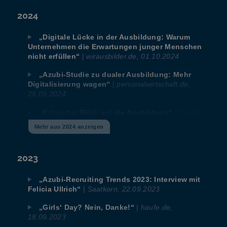
2024
|
„Start der Azubi Recruiting-Trends 2026“
wirAUSBILDER, 01.2026
„Digitale Lücke in der Ausbildung: Warum
„Äußern Sie sich zur Zukunft der dualen
Unternehmen die Erwartungen junger Menschen
|
maschinenmarkt.vogel.de,
Ausbildung!“
|
wirausbilder.de, 01.10.2024
nicht erfüllen“
27.01.2026
„Azubi-Studie zu dualer Ausbildung: Mehr
|
„Teilnehmer gesucht für Ausbildungsstudie“
|
personalwirtschaft.de,
Digitalisierung wagen“
lebensmittelzeitung.net, 23.01.2026
25.09.2024
„Wo liegen die Herausforderungen für
|
Haufe
„Kritischer Blick auf die Ausbildung“
|
HAUFE, 21.01.2026
Ausbildungsbetriebe?“
online, 25.09.2024
Mehr aus 2024 anzeigen
|
Vogel
„Azubis und Ausbildende gesucht“
„Orientierung und niedrige Hürden – Studie
Communications Group, 15.01.2026
|
personalmagazin,
Azubi-Recruiting Trends 2024“
2023
08.2024 [PDF]
„Schulabgänger wünschen sich mehr
„Azubi-Recruiting Trends 2023: Interview mit
|
Personalwirtschaft,
Berufsorientierung“
|
Saatkorn, 22.09.2023
Felicia Ullrich“
17.06.2024
|
haufe.de,
„Girls‘ Day? Nein, Danke!“
|
JÜLICH
„Die KI als Prüfungshelfer“
18.09.2023
Forschungszentrum (WEST AI), 07.05.2024