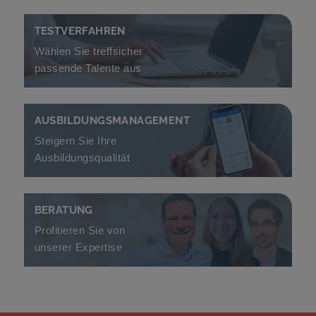
E-Recruiting
TESTVERFAHREN
Wählen Sie treffsicher
passende Talente aus
u-form
zum
u-form
E-Recruiting
AUSBILDUNGSMANAGEMENT
Steigern Sie Ihre
Ausbildungsqualität
Azubi-Navigator
zu den
u-form
Tests
BERATUNG
Profitieren Sie von
unserer Expertise
E-Recruiting
zum
Azubi-Navigator