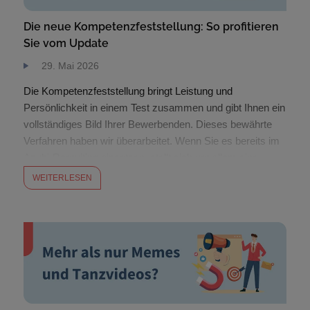
Die neue Kompetenzfeststellung: So profitieren
Sie vom Update
29. Mai 2026
Die Kompetenzfeststellung bringt Leistung und
Persönlichkeit in einem Test zusammen und gibt Ihnen ein
vollständiges Bild Ihrer Bewerbenden. Dieses bewährte
Verfahren haben wir überarbeitet. Wenn Sie es bereits im
Azubi-Recruiting einsetzen, stellt sich vor allem eine
Frage: Was verändert sich für Sie in der
WEITERLESEN
Bewerberauswahl? Kurz gesagt: Sie kommen schneller
zu klaren Entscheidungen. Die Auswertung […]