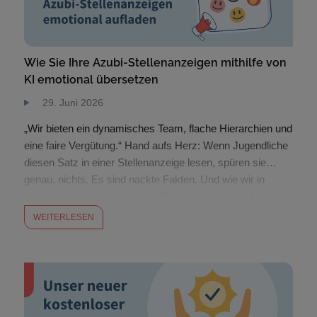
Wie Sie Ihre Azubi-Stellenanzeigen mithilfe von
KI emotional übersetzen
29. Juni 2026
„Wir bieten ein dynamisches Team, flache Hierarchien und
eine faire Vergütung.“ Hand aufs Herz: Wenn Jugendliche
diesen Satz in einer Stellenanzeige lesen, spüren sie…
genau, nichts. Es sind nackte Fakten. Und wie wir in
unserem Beitrag zum Werte-Check beschrieben haben,
performen Anzeigen, die Emotionen widerspiegeln, um 30
WEITERLESEN
% besser. Die Frage ist also: Wie verwandeln […]