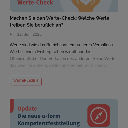
Machen Sie den Werte-Check: Welche Werte
treiben Sie beruflich an?
12. Juni 2026
Werte sind wie das Betriebssystem unseres Verhaltens.
Wie bei einem Eisberg sehen wir oft nur das
Offensichtliche: Das Verhalten des anderen. Seine Werte,
das was ihn antreibt, sehen und kennen wir oft nicht.
Triggert uns ein Verhalten, liegt die Ursache oft in einem
verletzten Wert. Auch der viel zitierte Generationenkonflikt
WEITERLESEN
ist meist ein Wertekonflikt. Da […]