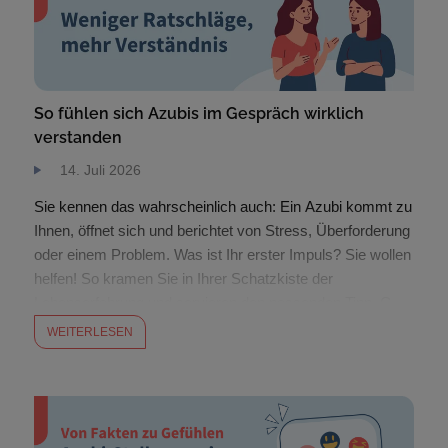
So fühlen sich Azubis im Gespräch wirklich
verstanden
14. Juli 2026
Sie kennen das wahrscheinlich auch: Ein Azubi kommt zu
Ihnen, öffnet sich und berichtet von Stress, Überforderung
oder einem Problem. Was ist Ihr erster Impuls? Sie wollen
helfen! So kramen Sie in Ihrer Schatzkiste der
Lebenserfahrung und servieren den passenden Tipp. Gut
gemeint – aber oft fatal. In ihren letzten Workshops wurde
WEITERLESEN
unserer Geschäftsführerin Felicia […]