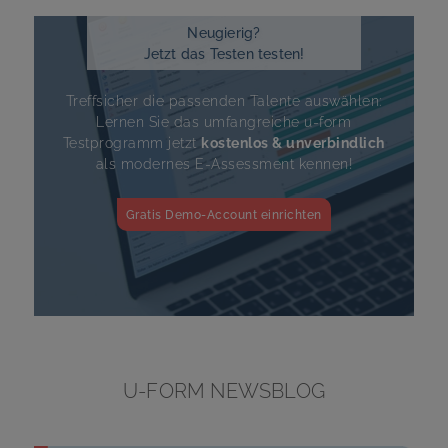
Neugierig?
Jetzt das Testen testen!
Treffsicher die passenden Talente auswählen:
Lernen Sie das umfangreiche
u-form
Testprogramm jetzt
kostenlos & unverbindlich
als modernes E-Assessment kennen!
Gratis Demo-Account einrichten
U-FORM
NEWSBLOG