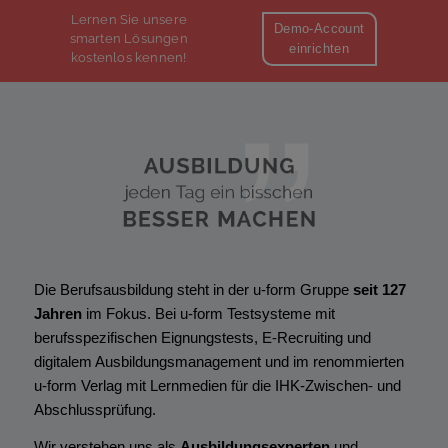
Lernen Sie unsere
Demo-Account
smarten Lösungen
einrichten
kostenlos kennen!
jetzt Kontakt aufnehmen
Die Berufsausbildung steht in der
u-form
Gruppe
seit 127
Jahren
im Fokus. Bei
u-form
Testsysteme mit
berufsspezifischen Eignungstests, E-Recruiting und
digitalem Ausbildungsmanagement und im renom­mierten
u-form
Verlag mit Lernmedien für die IHK-Zwischen- und
Abschlussprüfung.
Wir verstehen uns als
Ausbildungsexperten
und