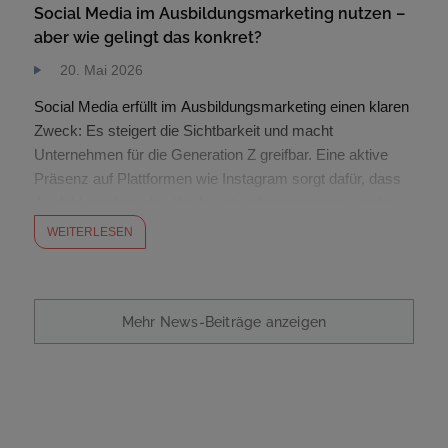
Social Media im Ausbildungsmarketing nutzen –
aber wie gelingt das konkret?
20. Mai 2026
Social Media erfüllt im Ausbildungsmarketing einen klaren
Zweck: Es steigert die Sichtbarkeit und macht
Unternehmen für die Generation Z greifbar. Eine aktive
Präsenz auf Plattformen wie Instagram sorgt dafür, dass
Ausbildungsbetriebe überhaupt wahrgenommen werden.
Entscheidend sind dabei die Inhalte. Sie geben Einblicke in
WEITERLESEN
den Alltag und schaffen Vertrauen. Ein weiterer Effekt:
Wer regelmäßig Inhalte veröffentlicht, […]
Mehr News-Beiträge anzeigen