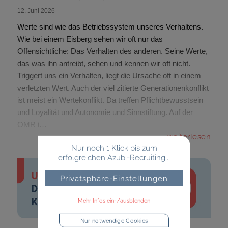
12. Juni 2026
Werte sind wie das Betriebssystem unseres Verhaltens.
Wie bei einem Eisberg sehen wir oft nur das
Offensichtliche: Das Verhalten des anderen. Seine Werte,
das was ihn antreibt, sehen und kennen wir oft nicht.
Triggert uns ein Verhalten, liegt die Ursache oft in einem
verletzten Wert. Auch der viel zitierte Generationenkonflikt
ist meist ein Wertekonflikt. Da treffen Pflichtbewusstsein
und Loyalität und Autonomie und Sinnstiftung. Auf der
OMR i…
weiterlesen
Nur noch 1 Klick bis zum
erfolgreichen Azubi-Recruiting...
Privatsphäre-Einstellungen
Mehr Infos ein-/ausblenden
Nur notwendige Cookies