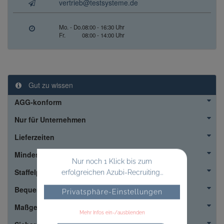
vertrieb@testsysteme.de
Mo. - Do.
08:00 - 16:30 Uhr
Fr.
08:00 - 14:00 Uhr
Gut zu wissen
AGG-konform
Nur für Unternehmen
Lieferzeiten
Mindestbestellmenge
Nur noch 1 Klick bis zum
Staffelpreise
erfolgreichen Azubi-Recruiting...
Bequem
Privatsphäre-Einstellungen
Maßgeschneidert
Mehr Infos ein-/ausblenden