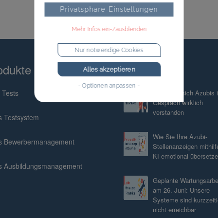
Privatsphäre-Einstellungen
Mehr Infos ein-/ausblenden
Nur notwendige Cookies
odukte
Blog
Alles akzeptieren
- Optionen anpassen -
 Tests
So fühlen sich Azubis 
Gespräch wirklich
verstanden
s Testsystem
Wie Sie Ihre Azubi-
s Bewerbermanagement
Stellenanzeigen mithilf
KI emotional übersetz
s Ausbildungsmanagement
Geplante Wartungsarbe
am 26. Juni: Unsere
Systeme sind kurzzeiti
nicht erreichbar