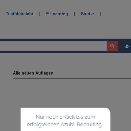
|
Testübersicht
|
E-Learning
|
Studie
|
Alle neuen Auflagen
Nur noch 1 Klick bis zum
erfolgreichen Azubi-Recruiting...