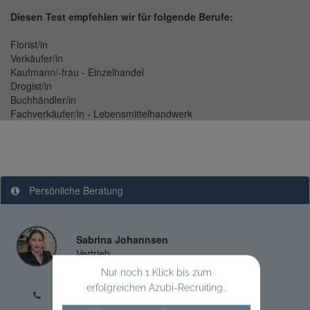
Diesen Test empfehlen wir für folgende Berufe:
Florist/in
Verkäufer/in
Kaufmann/-frau - Einzelhandel
Drogist/in
Buchhändler/in
Fachverkäufer/in - Lebensmittelhandwerk
Persönliche Beratung
Sabrina Johannsen
Vertrieb
Nur noch 1 Klick bis zum
erfolgreichen Azubi-Recruiting...
+49 212 260498-0