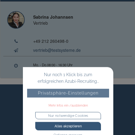
Sabrina Johannsen
Vertrieb
+49 212 260498-0
vertrieb@testsysteme.de
Mo. - Do.
08:00 - 16:30 Uhr
Fr.
08:00 - 14:00 Uhr
Nur noch 1 Klick bis zum
erfolgreichen Azubi-Recruiting...
Privatsphäre-Einstellungen
Mehr Infos ein-/ausblenden
Nur notwendige Cookies
Alles akzeptieren