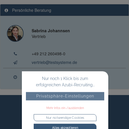
Persönliche Beratung
Sabrina Johannsen
Vertrieb
+49 212 260498-0
vertrieb@testsysteme.de
Mo. - Do.
08:00 - 16:30 Uhr
Nur noch 1 Klick bis zum
Fr.
08:00 - 14:00 Uhr
erfolgreichen Azubi-Recruiting...
Privatsphäre-Einstellungen
Mehr Infos ein-/ausblenden
Nur notwendige Cookies
Alles akzeptieren