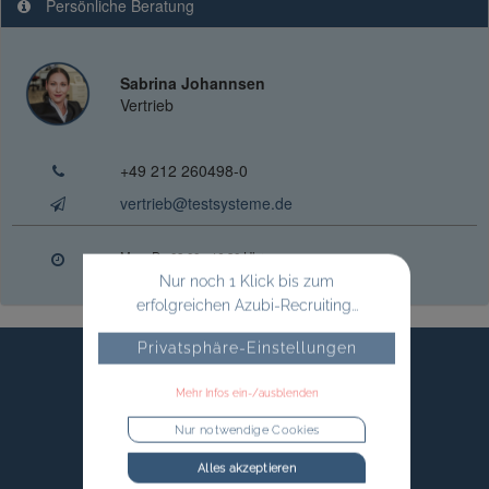
Persönliche Beratung
Sabrina Johannsen
Vertrieb
+49 212 260498-0
vertrieb@testsysteme.de
Mo. - Do.
08:00 - 16:30 Uhr
Fr.
08:00 - 14:00 Uhr
Nur noch 1 Klick bis zum
erfolgreichen Azubi-Recruiting...
Privatsphäre-Einstellungen
Mehr Infos ein-/ausblenden
Nur notwendige Cookies
Alles akzeptieren