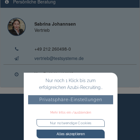
Persönliche Beratung
Sabrina Johannsen
Vertrieb
+49 212 260498-0
vertrieb@testsysteme.de
Mo. - Do.
08:00 - 16:30 Uhr
Fr.
08:00 - 14:00 Uhr
Nur noch 1 Klick bis zum
erfolgreichen Azubi-Recruiting...
Privatsphäre-Einstellungen
Mehr Infos ein-/ausblenden
Nur notwendige Cookies
Alles akzeptieren