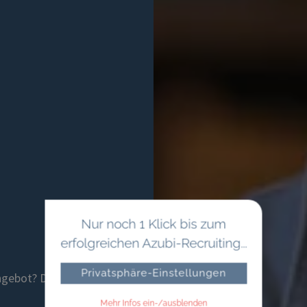
Nur noch 1 Klick bis zum
erfolgreichen Azubi-Recruiting...
Privatsphäre-Einstellungen
ngebot?
Die
Mehr Infos ein-/ausblenden