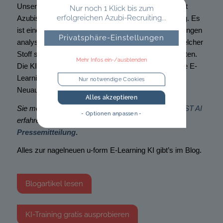
Unser E-Learning-Tool ist nun noch schlauer und hilft
Nur noch 1 Klick bis zum
erfolgreichen Azubi-Recruiting...
Azubis so noch besser bei der Prüfungsvorbereitung. Es
ist eine KI im Einsatz, die Antworten auf Probe-Prüfungen
Privatsphäre-Einstellungen
analysieren kann. So wissen Azubis ganz genau, welcher
Stoff schon richtig sitzt und was sie wiederholen sollten.
Mehr Infos ein-/ausblenden
Die KI ist für erste Berufe schon heute verfügbar. Die E-
Learnings weiterer Berufe werden mit den nächsten
Nur notwendige Cookies
Neuauflagen ebenfalls aktualisiert.
Alles akzeptieren
Sie möchten mehr über unsere Kooperation mit
WEST AI
- Optionen anpassen -
erfahren? Lesen Sie hier eine spannende
Pressemitteilung
.
Alles zur nagelneuen u-form E-Learning KI gibt’s im Blog.
Blogartikel lesen
KI-Training gratis ausprobieren