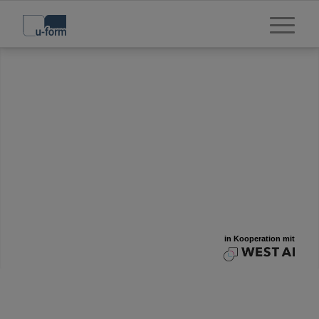
KI
IQ
mit
Künstliche Intelligenz revolutioniert unsere Welt – und das
Ausbilden? Bei u-form auf jeden Fall. In welchen
Produkten neue Technologien stecken, was wir
Ausbilder*innen rund um KI ans Herz legen und wo wir auf
menschliche Intelligenz vertrauen – all das gibt’s auf dieser
Seite.
UNSERE SERVICES