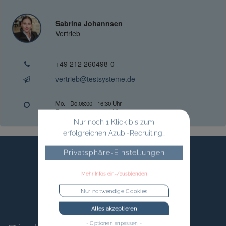
Sabrina Johannsen
Vertrieb
+49 212 260498-0
vertrieb@testsysteme.de
Mo. - Do.
08:00 - 16:30 Uhr
Fr.
08:00 - 14:00 Uhr
Nur noch 1 Klick bis zum
erfolgreichen Azubi-Recruiting...
Privatsphäre-Einstellungen
Mehr Infos ein-/ausblenden
Nur notwendige Cookies
Alles akzeptieren
- Optionen anpassen -