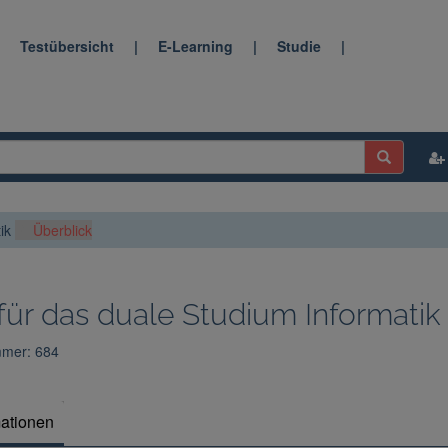
|
Testübersicht
|
E-Learning
|
Studie
|
ik
Überblick
 für das duale Studium Informatik
mmer: 684
mationen