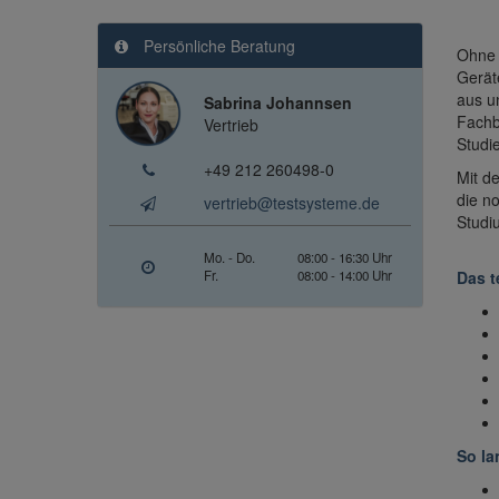
Persönliche Beratung
Ohne 
Gerät
aus u
Sabrina Johannsen
Fachb
Vertrieb
Studi
+49 212 260498-0
Mit 
die n
vertrieb@testsysteme.de
Studi
Mo. - Do.
08:00 - 16:30 Uhr
Fr.
08:00 - 14:00 Uhr
Das t
So la