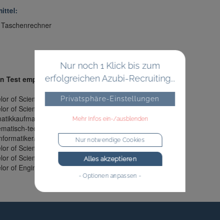
ittel:
Taschenrechner
Nur noch 1 Klick bis zum
erfolgreichen Azubi-Recruiting...
n Test empfehlen wir für folgende Berufe:
or of Science (FH) - Wirtschaftsinformatik
Privatsphäre-Einstellungen
lor of Science - Automobilinformatik
matikkaufmann/-frau + duales Studium
Mehr Infos ein-/ausblenden
matisch-technische/r Softwareentwickl. + duales Studium
nformatiker/in + duales Studium
Nur notwendige Cookies
lor of Science - Flug- und Fahrzeuginformatik
or of Science (FH) - Informatik
Alles akzeptieren
lor of Engineering - Telekommunikationsinformatik
- Optionen anpassen -