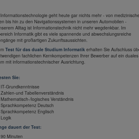
Informationstechnologie geht heute gar nichts mehr - von medizinisch
en bis hin zu den Navigationssystemen in unseren Automobilen -
nserem Alltag ist Informationstechnik nicht mehr wegdenkbar. Im
ereich Informatik gibt es viele spannende und abwechslungsreiche
engänge mit großartigen Zukunftsaussichten.
dem
Test für das duale Studium Informatik
erhalten Sie Aufschluss üb
otwendigen fachlichen Kernkompetenzen
Ihrer Bewerber auf ein duales
um mit informationstechnischer Ausrichtung.
esten Sie:
IT-Grundkenntnisse
Zahlen-und Tabellenverständnis
Mathematisch-/logisches Verständnis
Sprachkompetenz Deutsch
Sprachkompetenz Englisch
Logik
nge dauert der Test:
90 Minuten