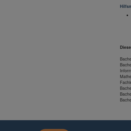
Hilfsm
Diese
Bachel
Bache
Infor
Mathe
Fachi
Bache
Bachel
Bache