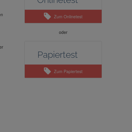
en
Zum Onlinetest
oder
er
Papiertest
Zum Papiertest