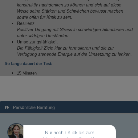
konstruktiv nachdenken zu können und sich auf diese
Weise seine Stärken und Schwächen bewusst machen
sowie offen für Kritik zu sein.
Resilienz
Positiver Umgang mit Stress in schwierigen Situationen und
unter widrigen Umständen.
Umsetzungsfähigkeit
Die Fähigkeit Ziele klar zu formulieren und die zur
Verfügung stehende Energie auf die Umsetzung zu lenken.
So lange dauert der Test:
15 Minuten
Persönliche Beratung
Sabrina Johannsen
Nur noch 1 Klick bis zum
Vertrieb