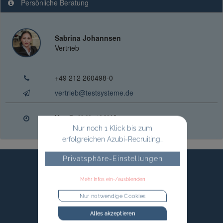
Persönliche Beratung
Sabrina Johannsen
Vertrieb
+49 212 260498-0
vertrieb@testsysteme.de
Mo. - Do.
08:00 - 16:30 Uhr
Fr.
08:00 - 14:00 Uhr
Nur noch 1 Klick bis zum
erfolgreichen Azubi-Recruiting...
Privatsphäre-Einstellungen
Mehr Infos ein-/ausblenden
Nur notwendige Cookies
Alles akzeptieren