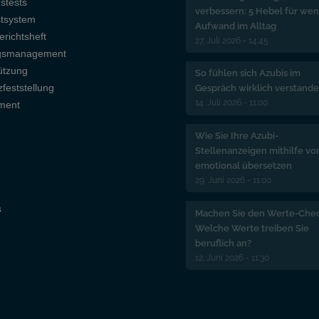
gstests
verbessern: 5 Hebel für wen
stsystem
Aufwand im Alltag
erichtsheft
27. Juli 2026 - 14:45
ngsmanagement
ützung
So fühlen sich Azubis im
feststellung
Gespräch wirklich verstand
14. Juli 2026 - 11:00
nment
Wie Sie Ihre Azubi-
Stellenanzeigen mithilfe vo
emotional übersetzen
29. Juni 2026 - 11:00
s
Machen Sie den Werte-Chec
Welche Werte treiben Sie
beruflich an?
12. Juni 2026 - 11:30