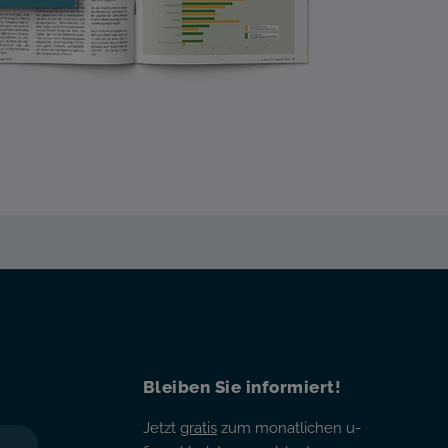
Bleiben Sie informiert!
Jetzt
gratis
zum monatlichen u-