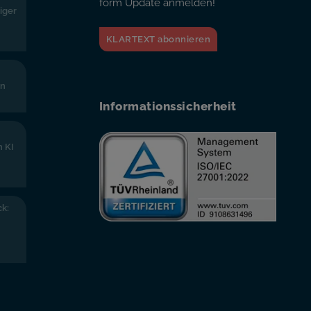
form Update anmelden!
iger
KLARTEXT abonnieren
en
Informationssicherheit
n KI
k: