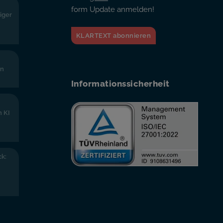
form Update anmelden!
iger
KLARTEXT abonnieren
en
Informationssicherheit
n KI
k: