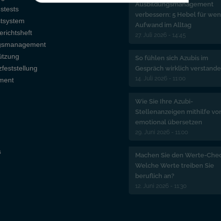
Ausbildungsmanagement
gstests
verbessern: 5 Hebel für wen
stsystem
Aufwand im Alltag
erichtsheft
27. Juli 2026 - 14:45
ngsmanagement
ützung
So fühlen sich Azubis im
feststellung
Gespräch wirklich verstand
14. Juli 2026 - 11:00
nment
Wie Sie Ihre Azubi-
Stellenanzeigen mithilfe vo
emotional übersetzen
29. Juni 2026 - 11:00
s
Machen Sie den Werte-Chec
Welche Werte treiben Sie
beruflich an?
12. Juni 2026 - 11:30