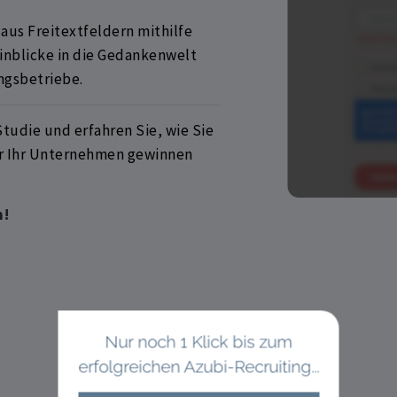
aus Freitextfeldern mithilfe
Einblicke in die Gedankenwelt
ngsbetriebe.
Studie und erfahren Sie, wie Sie
für Ihr Unternehmen gewinnen
n!
Nur noch 1 Klick bis zum
erfolgreichen Azubi-Recruiting...