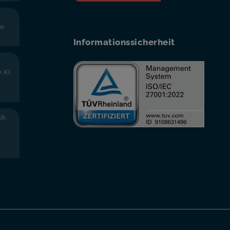
en
Informationssicherheit
n KI
k: