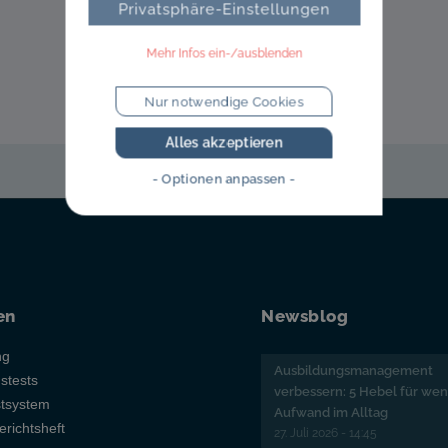
Privatsphäre-Einstellungen
Mehr Infos ein-/ausblenden
Nur notwendige Cookies
Alles akzeptieren
- Optionen anpassen -
en
Newsblog
ng
Ausbildungsmanagement
gstests
verbessern: 5 Hebel für wen
stsystem
Aufwand im Alltag
erichtsheft
27. Juli 2026 - 14:45