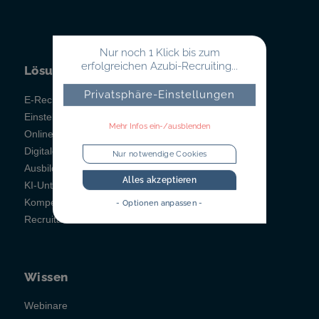
Nur noch 1 Klick bis zum
erfolgreichen Azubi-Recruiting...
Lösungen
Privatsphäre-Einstellungen
E-Recruiting
Einstellungstests
Mehr Infos ein-/ausblenden
Online-Testsystem
Digitales Berichtsheft
Nur notwendige Cookies
Ausbildungsmanagement
Alles akzeptieren
KI-Unterstützung
Kompetenzfeststellung
- Optionen anpassen -
Recruitainment
Wissen
Webinare