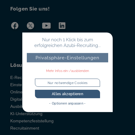
Folgen Sie uns!
Nur noch 1 Klick bis zum
erfolgreichen Azubi-Recruiting...
Privatsphäre-Einstellungen
Lösungen
Mehr Infos ein-/ausblenden
E-Recruiting
Nur notwendige Cookies
Einstellungstests
Online-Testsystem
Alles akzeptieren
Digitales Berichtsheft
- Optionen anpassen -
Ausbildungsmanagement
KI-Unterstützung
Kompetenzfeststellung
Recruitainment