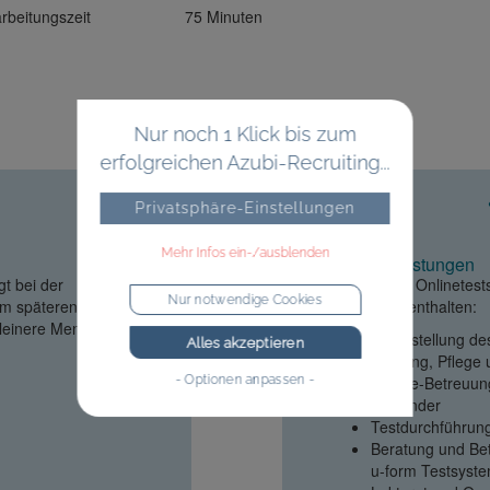
rbeitungszeit
75 Minuten
Nur noch 1 Klick bis zum
erfolgreichen Azubi-Recruiting...
Privatsphäre-Einstellungen
Mehr Infos ein-/ausblenden
Unsere Leistungen
t bei der
Im Preis der Onlinetest
Nur notwendige Cookies
im späteren Verlauf
Leistungen enthalten:
kleinere Mengen
Bereitstellung d
Alles akzeptieren
Wartung, Pflege
Hotline-Betreuun
- Optionen anpassen -
Anwender
Testdurchführun
Beratung und Be
u-form Testsys