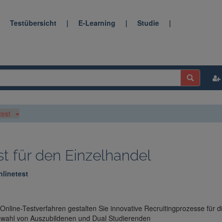
|
Testübersicht
|
E-Learning
|
Studie
|
test
st für den Einzelhandel
linetest
 Online-Testverfahren gestalten Sie innovative Recruitingprozesse für d
wahl von Auszubildenen und Dual Studierenden