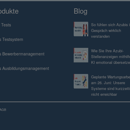
odukte
Blog
 Tests
So fühlen sich Azubis 
Gespräch wirklich
verstanden
s Testsystem
Wie Sie Ihre Azubi-
s Bewerbermanagement
Stellenanzeigen mithilf
KI emotional übersetz
s Ausbildungsmanagement
Geplante Wartungsarbe
am 26. Juni: Unsere
Systeme sind kurzzeiti
nicht erreichbar
AGB