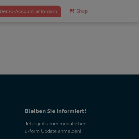
Demo-Account anfordern
Shop
Bleiben Sie informiert!
Jetzt
gratis
zum monatlichen
u-form Update anmelden!