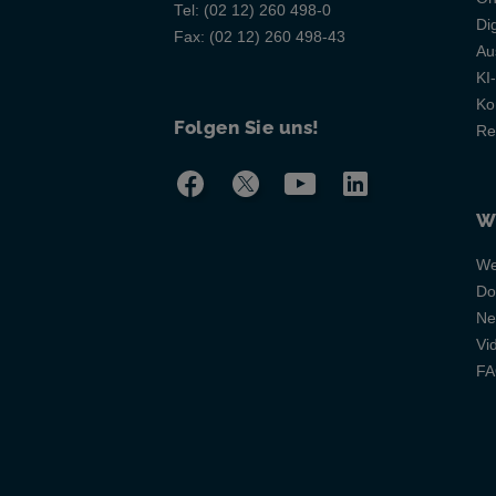
Tel:
(02 12) 260 498-0
Di
Fax:
(02 12) 260 498-43
Au
KI
Ko
Folgen Sie uns!
Re
W
We
Do
Ne
Vi
F