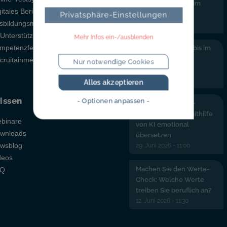
weniger Aufwand im
gitales Berichtsheft
Alltag
Privatsphäre-Einstellungen
sbildungsmanagement
27. Juli 2026 - 14:45
-Unterstützung
Mehr Infos ein-/ausblenden
mpetenzfeststellung
So fühlen sich Azubis im
Gespräch wirklich
cruitainment
Nur notwendige Cookies
verstanden
14. Juli 2026 - 11:00
Alles akzeptieren
issen
- Optionen anpassen -
Wie Sie Ihre Azubi-
Stellenanzeigen mithilfe
binare
von KI emotional
wnloads
übersetzen
29. Juni 2026 - 11:00
wsblog
deos
Machen Sie den Werte-
AQ
Check: Welche Werte
treiben Sie beruflich an?
12. Juni 2026 - 11:30