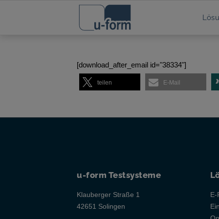
Lös
[download_after_email id="38334"]
teilen
E-Mail
u-form Testsysteme
L
Klauberger Straße 1
E-
42651 Solingen
Ei
On