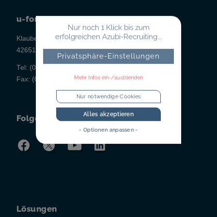
u-form Testsysteme
Nur noch 1 Klick bis zum
erfolgreichen Azubi-Recruiting...
Klauberger Straße 1
42651 Solingen
Privatsphäre-Einstellungen
Tel:
(02 12) 260 498-0
Mehr Infos ein-/ausblenden
Fax:
(02 12) 260 498-43
Nur notwendige Cookies
Alles akzeptieren
Folgen Sie uns!
- Optionen anpassen -
Lösungen