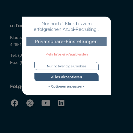
Nur noch 1 Klick bis zum
u-form Testsysteme
erfolgreichen Azubi-Recruiting...
Klauberger Straße 1
Privatsphäre-Einstellungen
42651 Solingen
Mehr Infos ein-/ausblenden
Tel:
(02 12) 260 498-0
Fax:
(02 12) 260 498-43
Nur notwendige Cookies
Alles akzeptieren
Folgen Sie uns!
- Optionen anpassen -