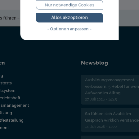
Nur notwendige Cookies
s führen – wenn Motivation fehlt
Alles akzeptieren
- Optionen anpassen -
en
Newsblog
ng
Ausbildungsmanagement
gstests
verbessern: 5 Hebel für wen
stsystem
Aufwand im Alltag
erichtsheft
27. Juli 2026 - 14:45
ngsmanagement
ützung
So fühlen sich Azubis im
feststellung
Gespräch wirklich verstand
14. Juli 2026 - 11:00
nment