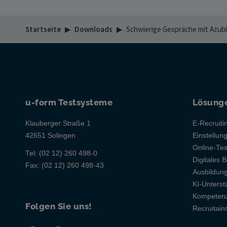
Startseite
▶
Downloads
▶
Schwierige Gespräche mit Azubi
u-form Testsysteme
Lösung
Klauberger Straße 1
E-Recruiti
42651 Solingen
Einstellun
Online-Te
Tel:
(02 12) 260 498-0
Digitales B
Fax:
(02 12) 260 498-43
Ausbildu
KI-Unterst
Kompetenz
Folgen Sie uns!
Recruitai