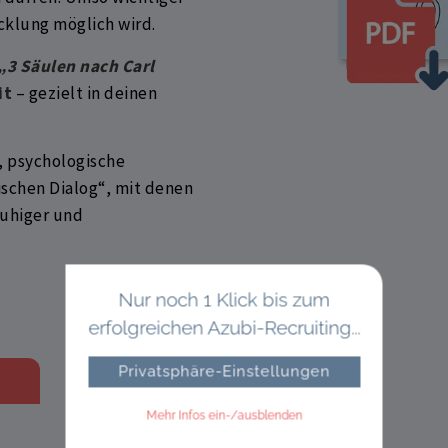
cklung möglich wird.
„3 Säulen nach Carl
it
– gezielt in deinen
, psychologische
schen Dialog“, mit denen
ruhiger und
Nur noch 1 Klick bis zum
erfolgreichen Azubi-Recruiting...
Privatsphäre-Einstellungen
Mehr Infos ein-/ausblenden