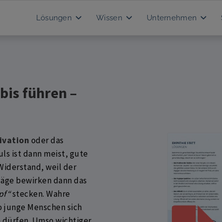
Lösungen
Wissen
Unternehmen
bis führen –
ivation
oder das
uls ist dann meist, gute
Widerstand, weil der
läge bewirken dann das
pf“
stecken. Wahre
o junge Menschen sich
 dürfen. Umso wichtiger