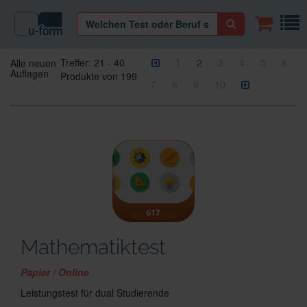
Treffer:
21
-
40
1
2
3
4
5
6
Alle neuen
Auflagen
Produkte von
199
7
8
9
10
Mathematiktest
Papier / Online
Leistungstest für dual Studierende