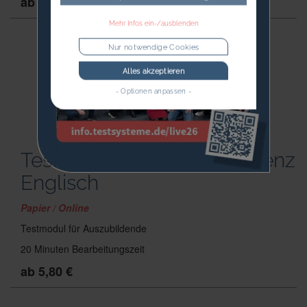
ab 5,80 €
Mehr Infos ein-/ausblenden
Nur notwendige Cookies
Alles akzeptieren
- Optionen anpassen -
Testmodul Sprachkompetenz
Englisch
Papier / Online
Testmodul für Auszubildende
20 Minuten Bearbeitungszeit
ab 5,80 €