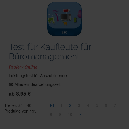
Test für Kaufleute für
Büromanagement
Papier / Online
Leistungstest für Auszubildende
60 Minuten Bearbeitungszeit
ab 8,95 €
Treffer:
21
-
40
1
2
3
4
5
6
7
Produkte von
199
8
9
10