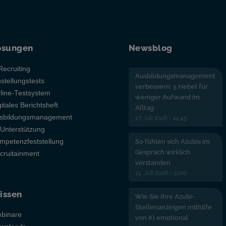
ösungen
Newsblog
Recruiting
Ausbildungsmanagement
nstellungstests
verbessern: 5 Hebel für
line-Testsystem
weniger Aufwand im
gitales Berichtsheft
Alltag
sbildungsmanagement
27. Juli 2026 - 14:45
-Unterstützung
mpetenzfeststellung
So fühlen sich Azubis im
Gespräch wirklich
cruitainment
verstanden
14. Juli 2026 - 11:00
issen
Wie Sie Ihre Azubi-
Stellenanzeigen mithilfe
binare
von KI emotional