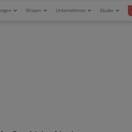
ungen
Wissen
Unternehmen
Studie
UNG
et für
nen.