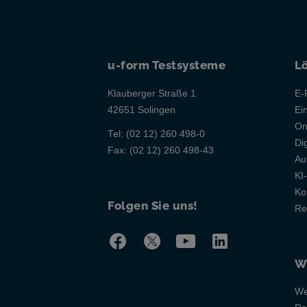
u-form Testsysteme
L
Klauberger Straße 1
E-
42651 Solingen
Ei
On
Tel:
(02 12) 260 498-0
Di
Fax:
(02 12) 260 498-43
Au
KI
Ko
Folgen Sie uns!
Re
W
We