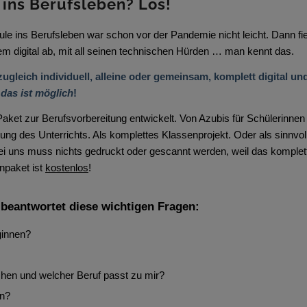
 ins Berufsleben? Los!
le ins Berufsleben war schon vor der Pandemie nicht leicht. Dann fiel
lem digital ab, mit all seinen technischen Hürden … man kennt das.
gleich individuell, alleine oder gemeinsam, komplett digital u
 das ist möglich
!
aket zur Berufsvorbereitung entwickelt. Von Azubis für Schülerinnen 
ung des Unterrichts. Als komplettes Klassenprojekt. Oder als sinnvoll
 uns muss nichts gedruckt oder gescannt werden, weil das komplette 
npaket ist
kostenlos
!
beantwortet diese wichtigen Fragen:
ginnen?
en und welcher Beruf passt zu mir?
en?