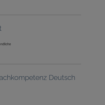
t
endliche
rachkompetenz Deutsch