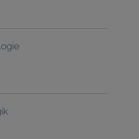
e
logie
ik