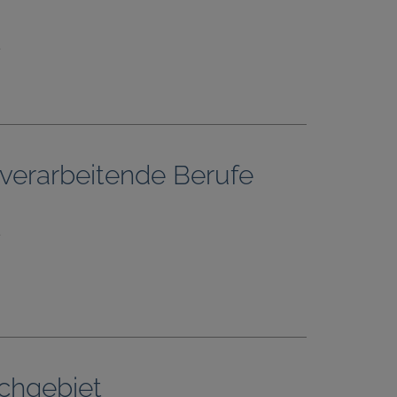
e
l verarbeitende Berufe
e
achgebiet