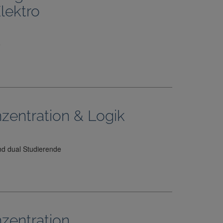
lektro
e
zentration & Logik
nd dual Studierende
zentration