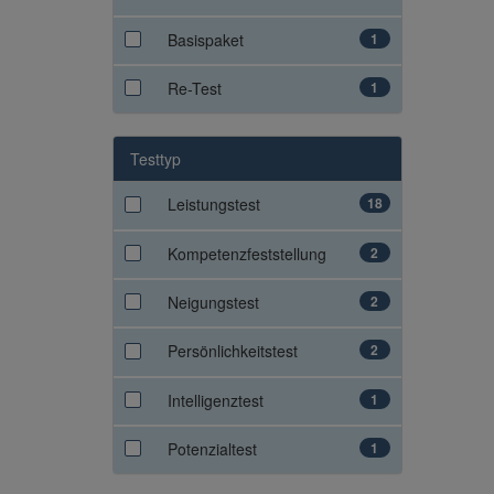
Basispaket
1
Re-Test
1
Testtyp
Leistungstest
18
Kompetenzfeststellung
2
Neigungstest
2
Persönlichkeitstest
2
Intelligenztest
1
Potenzialtest
1