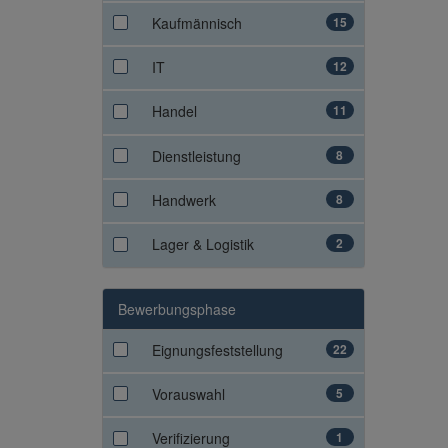
Kaufmännisch
15
IT
12
Handel
11
Dienstleistung
8
Handwerk
8
Lager & Logistik
2
Bewerbungsphase
Eignungsfeststellung
22
Vorauswahl
5
Verifizierung
1