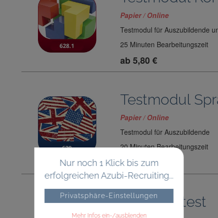
Papier / Online
Testmodul für Auszubildende u
25 Minuten Bearbeitungszeit
ab 5,80 €
Testmodul Spr
Papier / Online
Testmodul für Auszubildende
20 Minuten Bearbeitungszeit
ab 5,80 €
Nur noch 1 Klick bis zum
erfolgreichen Azubi-Recruiting...
Privatsphäre-Einstellungen
Potenzialtest
Mehr Infos ein-/ausblenden