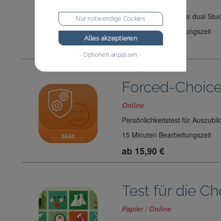
Online
Persönlichkeitstest für dual Stu
Nur notwendige Cookies
20 Minuten Bearbeitungszeit
Alles akzeptieren
ab 15,90 €
- Optionen anpassen -
Forced-Choice
Online
Persönlichkeitstest für Auszub
15 Minuten Bearbeitungszeit
ab 15,90 €
Test für die C
Papier / Online