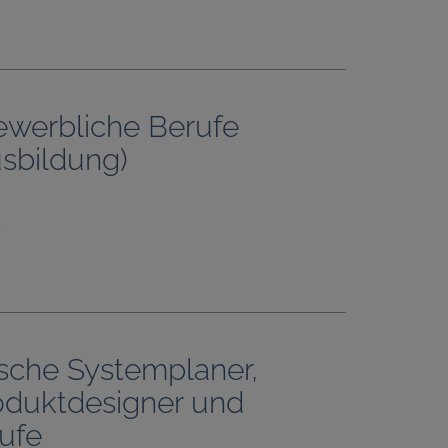
gewerbliche Berufe
usbildung)
e
ische Systemplaner,
oduktdesigner und
ufe