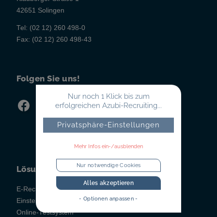
42651 Solingen
Tel:
(02 12) 260 498-0
Fax:
(02 12) 260 498-43
Folgen Sie uns!
Nur noch 1 Klick bis zum
erfolgreichen Azubi-Recruiting...
Privatsphäre-Einstellungen
Mehr Infos ein-/ausblenden
Nur notwendige Cookies
Lösungen
Alles akzeptieren
E-Recruiting
- Optionen anpassen -
Einstellungstests
Online-Testsystem