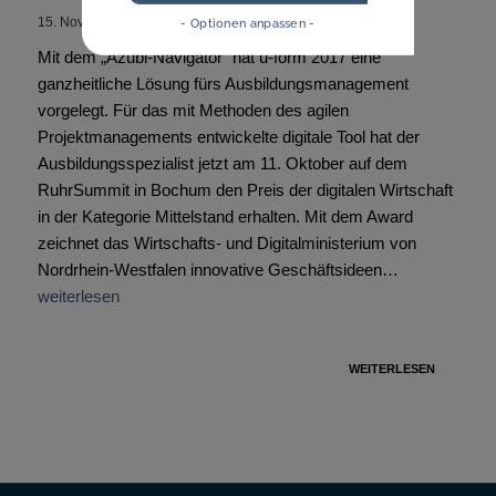
15. November 2018
- Optionen anpassen -
Mit dem „Azubi-Navigator“ hat u-form 2017 eine
ganzheitliche Lösung fürs Ausbildungsmanagement
vorgelegt. Für das mit Methoden des agilen
Projektmanagements entwickelte digitale Tool hat der
Ausbildungsspezialist jetzt am 11. Oktober auf dem
RuhrSummit in Bochum den Preis der digitalen Wirtschaft
in der Kategorie Mittelstand erhalten. Mit dem Award
zeichnet das Wirtschafts- und Digitalministerium von
Nordrhein-Westfalen innovative Geschäftsideen…
weiterlesen
WEITERLESEN