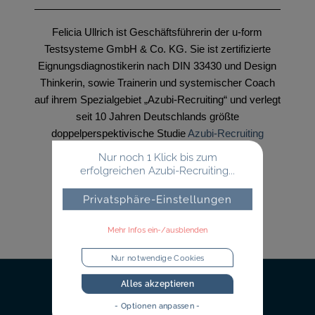
Felicia Ullrich ist Geschäftsführerin der u-form
Testsysteme GmbH & Co. KG. Sie ist zertifizierte
Eignungsdiagnostikerin nach DIN 33430 und Design
Thinkerin, sowie Trainerin und systemischer Coach
auf ihrem Spezialgebiet „Azubi-Recruiting“ und verlegt
seit 10 Jahren Deutschlands größte
doppelperspektivische Studie
Azubi-Recruiting
Trends
.
Nur noch 1 Klick bis zum
erfolgreichen Azubi-Recruiting...
Privatsphäre-Einstellungen
Mehr Infos ein-/ausblenden
Nur notwendige Cookies
Alles akzeptieren
- Optionen anpassen -