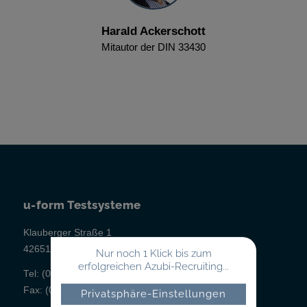
Harald Ackerschott
Mitautor der DIN 33430
u-form Testsysteme
Klauberger Straße 1
42651 Solingen
Nur noch 1 Klick bis zum
erfolgreichen Azubi-Recruiting...
Tel:
(02 12) 260 498-0
Fax:
(02 12) 260 498-43
Privatsphäre-Einstellungen