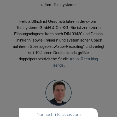
u-form Testsysteme
Felicia Ullrich ist Geschäftsführerin der u-form
Testsysteme GmbH & Co. KG. Sie ist zertifizierte
Eignungsdiagnostikerin nach DIN 33430 und Design
Thinkerin, sowie Trainerin und systemischer Coach
auf ihrem Spezialgebiet „Azubi-Recruiting“ und verlegt
seit 10 Jahren Deutschlands größte
doppelperspektivische Studie
Azubi-Recruiting
Trends
.
Johannes Imhof
Nur noch 1 Klick bis zum