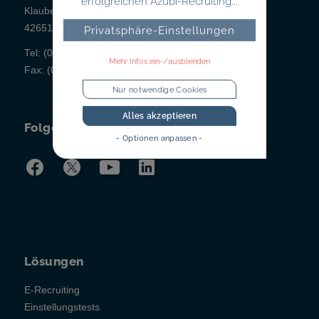
erfolgreichen Azubi-Recruiting...
Klauberger Straße 1
42651 Solingen
Privatsphäre-Einstellungen
Tel:
(02 12) 260 498-0
Mehr Infos ein-/ausblenden
Fax:
(02 12) 260 498-43
Nur notwendige Cookies
Alles akzeptieren
Folgen Sie uns!
- Optionen anpassen -
Lösungen
E-Recruiting
Einstellungstests