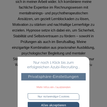
sich in meiner Arbeit wider. Ich kombiniere meine
fachliche Expertise im Rechnungswesen mit
mentaltrainings- und psychotherapeutischen
Ansätzen, um gezielt Lernblockaden zu lösen,
Motivation zu stärken und nachhaltige Lernerfolge zu
erzielen. Hypnose setze ich dabei ein, um Sicherheit,
Stabilität und Selbstvertrauen zu fördern – sowohl in
Prüfungen als auch im Berufsalltag. Meine
einzigartige Kombination aus praxisnaher Ausbildung,
psychologischer Begleitung und mentaler
Stabilisierung ermöglicht es mir, Menschen nicht nur
Nur noch 1 Klick bis zum
Wissen zu vermitteln, sondern sie ganzheitlich zu
erfolgreichen Azubi-Recruiting...
fördern – fachlich, mental und persönlich.
Privatsphäre-Einstellungen
Mehr Infos ein-/ausblenden
Nur notwendige Cookies
Alles akzeptieren