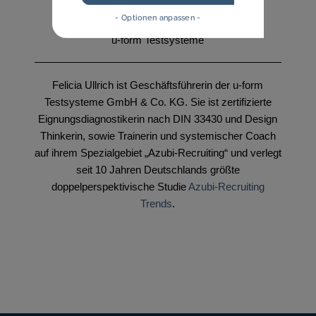
- Optionen anpassen -
Felicia Ullrich
u-form Testsysteme
Felicia Ullrich ist Geschäftsführerin der u-form
Testsysteme GmbH & Co. KG. Sie ist zertifizierte
Eignungsdiagnostikerin nach DIN 33430 und Design
Thinkerin, sowie Trainerin und systemischer Coach
auf ihrem Spezialgebiet „Azubi-Recruiting“ und verlegt
seit 10 Jahren Deutschlands größte
doppelperspektivische Studie
Azubi-Recruiting
Trends
.