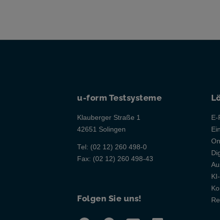
u-form Testsysteme
L
Klauberger Straße 1
E-
42651 Solingen
Ei
On
Tel:
(02 12) 260 498-0
Di
Fax:
(02 12) 260 498-43
Au
KI
Ko
Folgen Sie uns!
Re