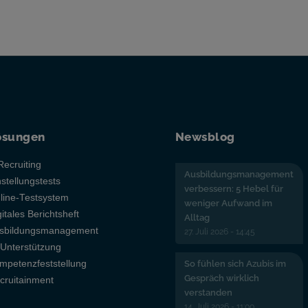
ösungen
Newsblog
Recruiting
Ausbildungsmanagement
nstellungstests
verbessern: 5 Hebel für
line-Testsystem
weniger Aufwand im
gitales Berichtsheft
Alltag
sbildungsmanagement
27. Juli 2026 - 14:45
-Unterstützung
mpetenzfeststellung
So fühlen sich Azubis im
Gespräch wirklich
cruitainment
verstanden
14. Juli 2026 - 11:00