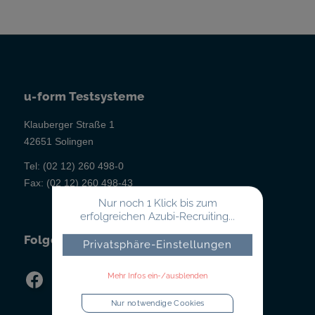
u-form Testsysteme
Klauberger Straße 1
42651 Solingen
Tel:
(02 12) 260 498-0
Fax:
(02 12) 260 498-43
Nur noch 1 Klick bis zum
erfolgreichen Azubi-Recruiting...
Folgen Sie uns!
Privatsphäre-Einstellungen
Mehr Infos ein-/ausblenden
Nur notwendige Cookies