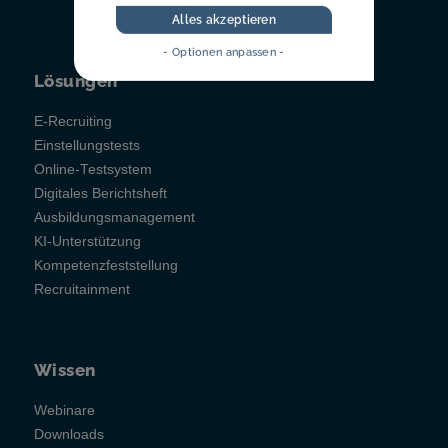
Alles akzeptieren
- Optionen anpassen -
Lösungen
E-Recruiting
Einstellungstests
Online-Testsystem
Digitales Berichtsheft
Ausbildungsmanagement
KI-Unterstützung
Kompetenzfeststellung
Recruitainment
Wissen
Webinare
Downloads