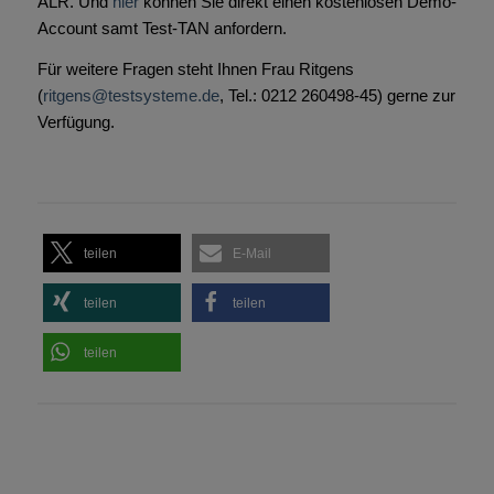
ALR. Und
hier
können Sie direkt einen kostenlosen Demo-
Account samt Test-TAN anfordern.
Für weitere Fragen steht Ihnen Frau Ritgens
(
ritgens@testsysteme.de
, Tel.: 0212 260498-45) gerne zur
Verfügung.
teilen
E-Mail
teilen
teilen
teilen