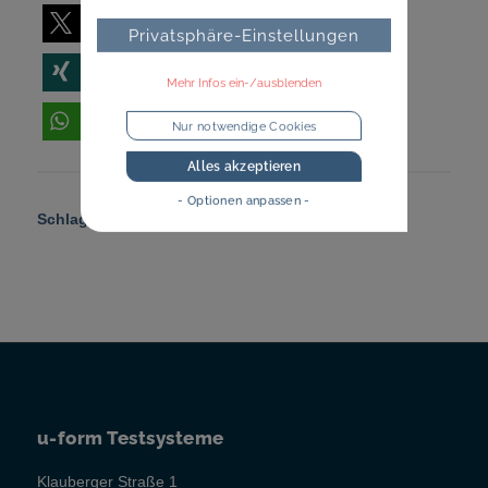
teilen
E-Mail
Privatsphäre-Einstellungen
teilen
teilen
Mehr Infos ein-/ausblenden
teilen
Nur notwendige Cookies
Alles akzeptieren
- Optionen anpassen -
Schlagworte:
Ausbildung
,
Generation Z
u-form Testsysteme
Klauberger Straße 1