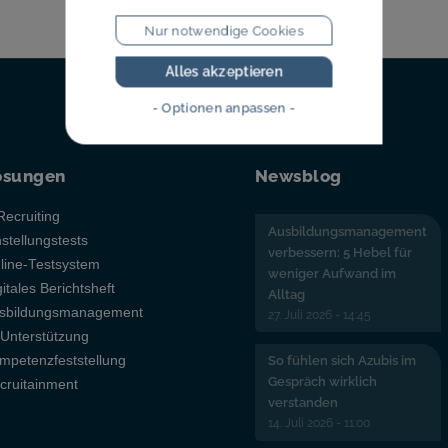
Nur notwendige Cookies
Alles akzeptieren
- Optionen anpassen -
ösungen
Newsblog
Recruiting
Ausbildungsmanagement
nstellungstests
verbessern: 5 Hebel für
line-Testsystem
weniger Aufwand im
gitales Berichtsheft
Alltag
sbildungsmanagement
27. Juli 2026 - 14:45
-Unterstützung
mpetenzfeststellung
So fühlen sich Azubis im
Gespräch wirklich
cruitainment
verstanden
14. Juli 2026 - 11:00