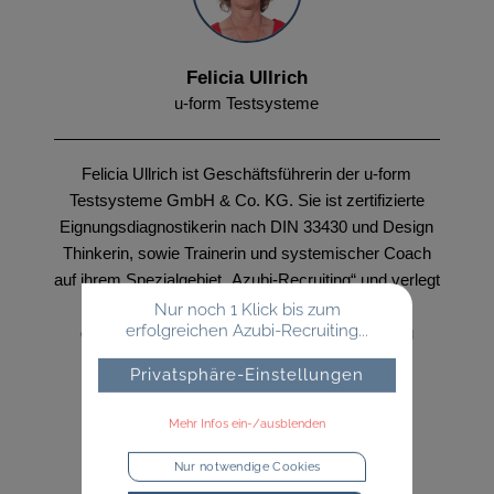
Felicia Ullrich
u-form Testsysteme
Felicia Ullrich ist Geschäftsführerin der u-form
Testsysteme GmbH & Co. KG. Sie ist zertifizierte
Eignungsdiagnostikerin nach DIN 33430 und Design
Thinkerin, sowie Trainerin und systemischer Coach
auf ihrem Spezialgebiet „Azubi-Recruiting“ und verlegt
seit 10 Jahren Deutschlands größte
Nur noch 1 Klick bis zum
erfolgreichen Azubi-Recruiting...
doppelperspektivische Studie
Azubi-Recruiting
Trends
.
Privatsphäre-Einstellungen
Mehr Infos ein-/ausblenden
Nur notwendige Cookies