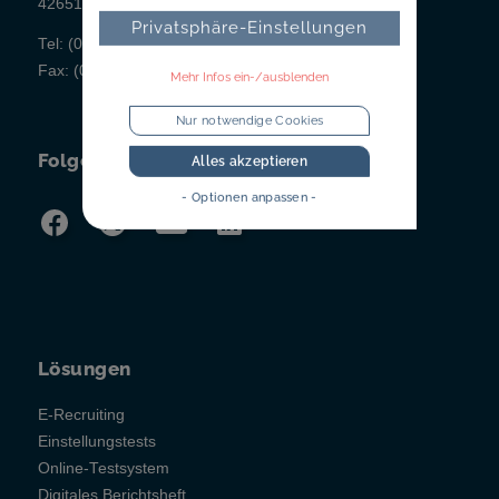
42651 Solingen
Privatsphäre-Einstellungen
Tel:
(02 12) 260 498-0
Fax:
(02 12) 260 498-43
Mehr Infos ein-/ausblenden
Nur notwendige Cookies
Folgen Sie uns!
Alles akzeptieren
- Optionen anpassen -
Lösungen
E-Recruiting
Einstellungstests
Online-Testsystem
Digitales Berichtsheft