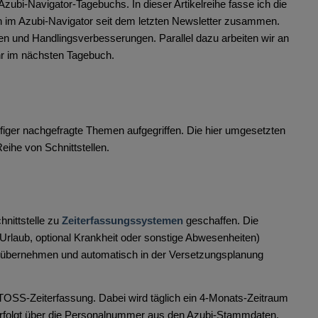
ubi-Navigator-Tagebuchs. In dieser Artikelreihe fasse ich die
 im Azubi-Navigator seit dem letzten Newsletter zusammen.
en und Handlingsverbesserungen. Parallel dazu arbeiten wir an
hr im nächsten Tagebuch.
ufiger nachgefragte Themen aufgegriffen. Die hier umgesetzten
eihe von Schnittstellen.
hnittstelle zu
Zeiterfassungssystemen
geschaffen. Die
 (Urlaub, optional Krankheit oder sonstige Abwesenheiten)
 übernehmen und automatisch in der Versetzungsplanung
 ATOSS-Zeiterfassung. Dabei wird täglich ein 4-Monats-Zeitraum
erfolgt über die Personalnummer aus den Azubi-Stammdaten.