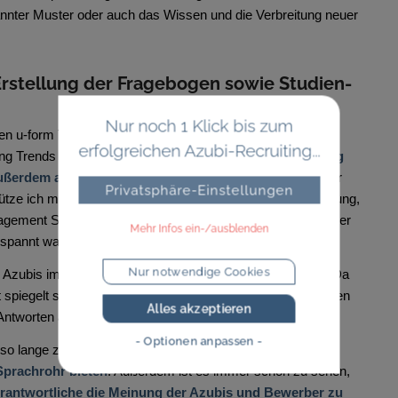
annter Muster oder auch das Wissen und die Verbreitung neuer
rstellung der Fragebogen sowie Studien-
Nur noch 1 Klick bis zum
i den u-form Testsystemen und wirke dieses Jahr schon zum
erfolgreichen Azubi-Recruiting...
g Trends mit. Dabei bin ich verantwortlich für das
Wording
ßerdem am Marketing für die Studie beteiligt
. Wenn der
Privatsphäre-Einstellungen
tze ich meinen Kollegen Christian Melzer bei der Auswertung,
anagement Summary und kümmere mich um die Verlosung der
Mehr Infos ein-/ausblenden
espannt warten.
Nur notwendige Cookies
ie Azubis immer
sehr ehrlich und authentisch
antworten. Da
t spiegelt sich immer besonders in den offenen Freitextfragen
Alles akzeptieren
 Antworten auch immer besonders Spaß.
- Optionen anpassen -
 lange zurückliegt, finde ich es toll, dass wir den
 Sprachrohr bieten
. Außerdem ist es immer schön zu sehen,
rantwortliche die Meinung der Azubis und Bewerber zu