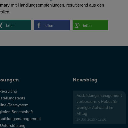
ry mit Handlungsempfehlungen, resultierend aus den
ollen.
teilen
teilen
teilen
ösungen
Newsblog
Recruiting
Ausbildungsmanagement
nstellungstests
verbessern: 5 Hebel für
line-Testsystem
weniger Aufwand im
gitales Berichtsheft
Alltag
sbildungsmanagement
27. Juli 2026 - 14:45
-Unterstützung