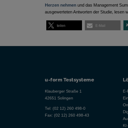
Herzen nehmen
und das Management Summa
ausgewerteten Antworten der Studie, lesen w
teilen
E-Mail
u-form Testsysteme
L
Klauberger Straße 1
E-
42651 Solingen
Ei
On
Tel:
(02 12) 260 498-0
Di
Fax:
(02 12) 260 498-43
Au
KI