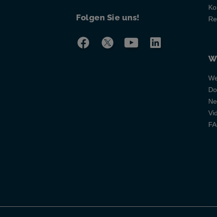
Ko
Folgen Sie uns!
Re
W
We
Do
Ne
Vi
F