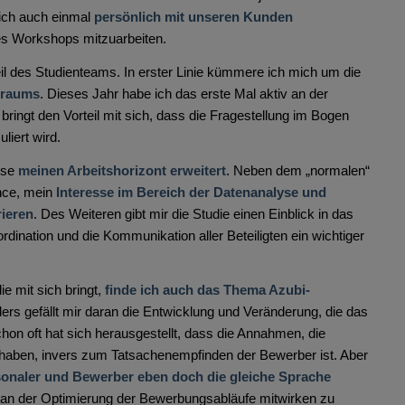
ich auch einmal
persönlich mit unseren Kunden
s Workshops mitzuarbeiten.
Teil des Studienteams. In erster Linie kümmere ich mich um die
traums
. Dieses Jahr habe ich das erste Mal aktiv an der
ringt den Vorteil mit sich, dass die Fragestellung im Bogen
liert wird.
ese
meinen Arbeitshorizont erweitert
. Neben dem „normalen“
ance, mein
Interesse im Bereich der Datenanalyse und
rieren
. Des Weiteren gibt mir die Studie einen Einblick in das
nation und die Kommunikation aller Beteiligten ein wichtiger
e mit sich bringt,
finde ich auch das Thema Azubi-
ers gefällt mir daran die Entwicklung und Veränderung, die das
chon oft hat sich herausgestellt, dass die Annahmen, die
e haben, invers zum Tatsachenempfinden der Bewerber ist. Aber
onaler und Bewerber eben doch die gleiche Sprache
r an der Optimierung der Bewerbungsabläufe mitwirken zu