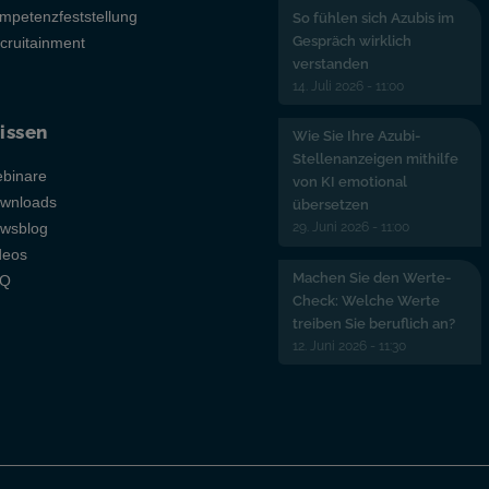
mpetenzfeststellung
So fühlen sich Azubis im
Gespräch wirklich
cruitainment
verstanden
14. Juli 2026 - 11:00
issen
Wie Sie Ihre Azubi-
Stellenanzeigen mithilfe
binare
von KI emotional
wnloads
übersetzen
29. Juni 2026 - 11:00
wsblog
deos
Machen Sie den Werte-
AQ
Check: Welche Werte
treiben Sie beruflich an?
12. Juni 2026 - 11:30