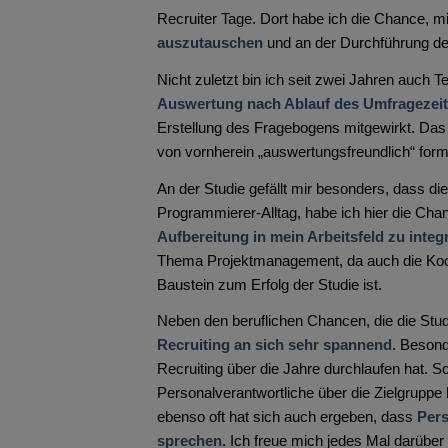
Recruiter Tage. Dort habe ich die Chance, m
auszutauschen
und an der Durchführung de
Nicht zuletzt bin ich seit zwei Jahren auch 
Auswertung nach Ablauf des Umfragezei
Erstellung des Fragebogens mitgewirkt. Das b
von vornherein „auswertungsfreundlich“ formu
An der Studie gefällt mir besonders, dass di
Programmierer-Alltag, habe ich hier die Ch
Aufbereitung in mein Arbeitsfeld zu integ
Thema Projektmanagement, da auch die Koordi
Baustein zum Erfolg der Studie ist.
Neben den beruflichen Chancen, die die Studi
Recruiting an sich sehr spannend
. Besond
Recruiting über die Jahre durchlaufen hat. S
Personalverantwortliche über die Zielgrupp
ebenso oft hat sich auch ergeben, dass
Pers
sprechen
. Ich freue mich jedes Mal darübe